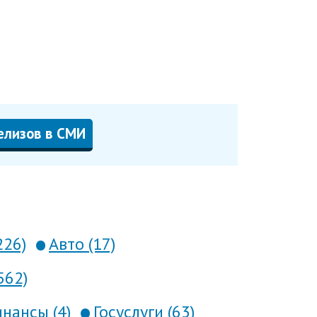
елизов в СМИ
226)
Авто (17)
562)
нансы (4)
Госуслуги (63)