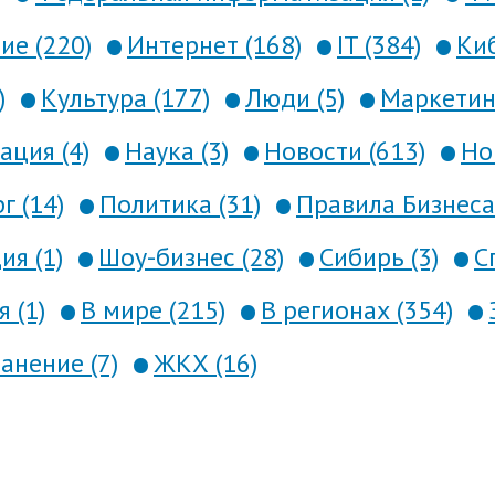
е (220)
Интернет (168)
IT (384)
Киб
)
Культура (177)
Люди (5)
Маркетинг
ция (4)
Наука (3)
Новости (613)
Но
г (14)
Политика (31)
Правила Бизнеса 
я (1)
Шоу-бизнес (28)
Сибирь (3)
С
 (1)
В мире (215)
В регионах (354)
анение (7)
ЖКХ (16)