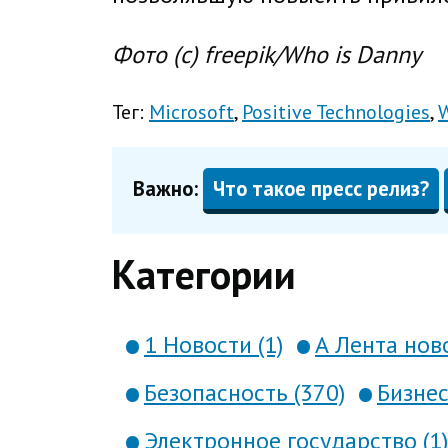
Фото (с) freepik/Who is Danny
Тег:
Microsoft
Positive Technologies
Важно:
Что такое пресс релиз?
Категории
1 Новости (1)
А Лента ново
Безопасность (370)
Бизнес
Электронное государство (1)