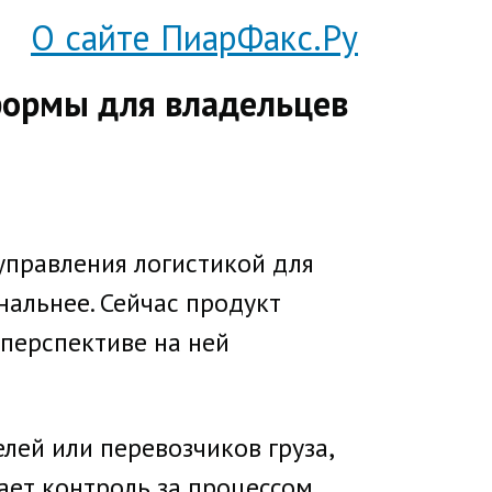
О сайте ПиарФакс.Ру
формы для владельцев
управления логистикой для
нальнее. Сейчас продукт
 перспективе на ней
лей или перевозчиков груза,
ает контроль за процессом