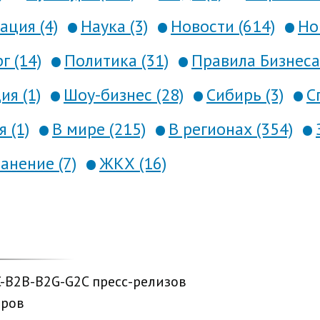
ция (4)
Наука (3)
Новости (614)
Но
г (14)
Политика (31)
Правила Бизнеса 
я (1)
Шоу-бизнес (28)
Сибирь (3)
С
 (1)
В мире (215)
В регионах (354)
анение (7)
ЖКХ (16)
C-B2B-B2G-G2C пресс-релизов
еров