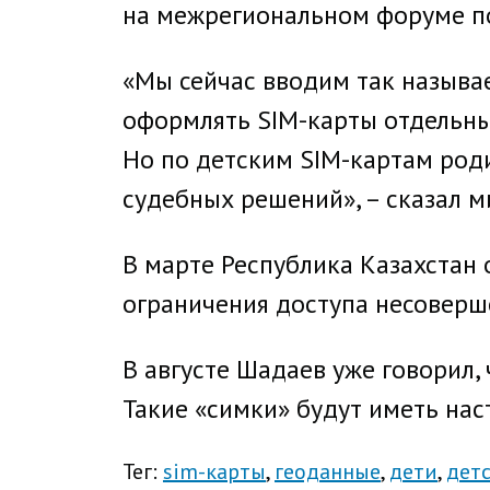
на межрегиональном форуме по
«Мы сейчас вводим так называем
оформлять SIM-карты отдельным
Но по детским SIM-картам роди
судебных решений», – сказал м
В марте Республика Казахстан 
ограничения доступа несоверш
В августе Шадаев уже говорил,
Такие «симки» будут иметь на
Тег:
sim-карты
геоданные
дети
дет