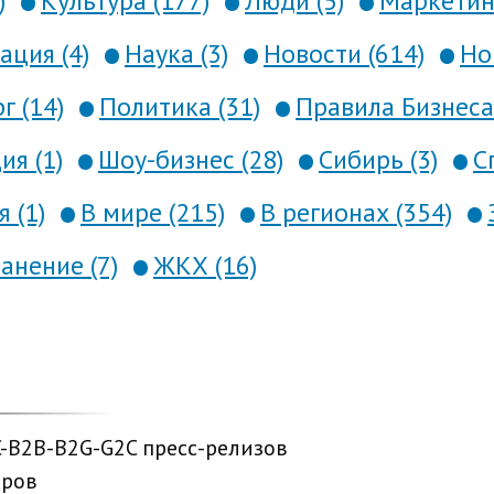
)
Культура (177)
Люди (5)
Маркетинг
ция (4)
Наука (3)
Новости (614)
Но
г (14)
Политика (31)
Правила Бизнеса 
я (1)
Шоу-бизнес (28)
Сибирь (3)
С
 (1)
В мире (215)
В регионах (354)
анение (7)
ЖКХ (16)
C-B2B-B2G-G2C пресс-релизов
еров