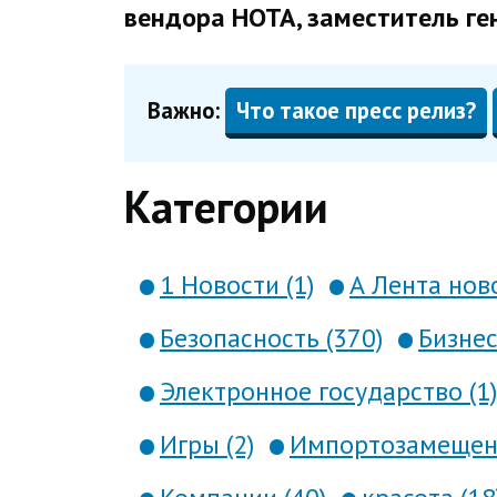
вендора НОТА, заместитель ге
Важно:
Что такое пресс релиз?
Категории
1 Новости (1)
А Лента ново
Безопасность (370)
Бизнес
Электронное государство (1)
Игры (2)
Импортозамещени