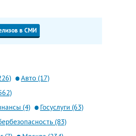
елизов в СМИ
226)
Авто (17)
562)
нансы (4)
Госуслуги (63)
ербезопасность (83)