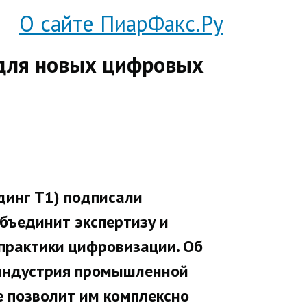
О сайте ПиарФакс.Ру
 для новых цифровых
лдинг Т1) подписали
объединит экспертизу и
практики цифровизации. Об
 индустрия промышленной
е позволит им комплексно