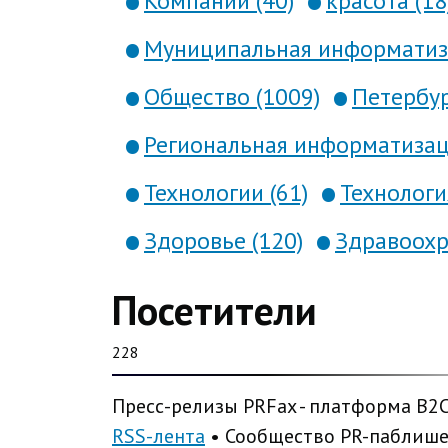
Компании (40)
красота (18
Муниципальная информатиза
Общество (1009)
Петербур
Региональная информатизаци
Технологии (61)
Технология
Здоровье (120)
Здравоохр
Посетители
228
Пресс-релизы PRFax - платформа B2
RSS-лента
• Сообщество PR-паблиш