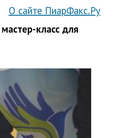
О сайте ПиарФакс.Ру
 мастер-класс для