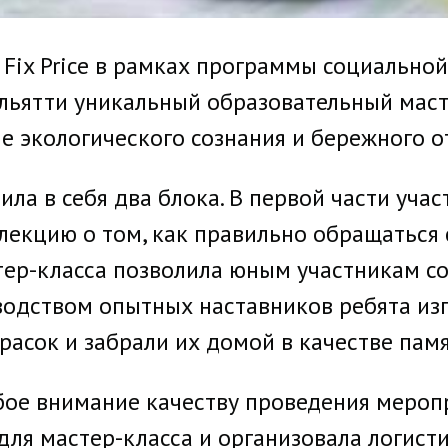
 Fix Price в рамках программы социально
льятти уникальный образовательный маст
 экологического сознания и бережного о
ла в себя два блока. В первой части уча
лекцию о том, как правильно обращаться 
стер-класса позволила юным участникам с
водством опытных наставников ребята изг
асок и забрали их домой в качестве пам
обое внимание качеству проведения мероп
для мастер-класса и организовала логист