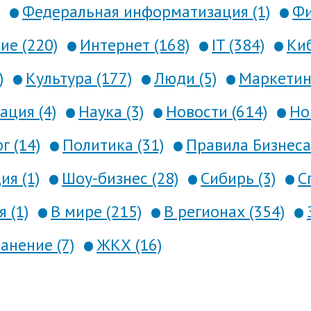
Федеральная информатизация (1)
Фи
е (220)
Интернет (168)
IT (384)
Киб
)
Культура (177)
Люди (5)
Маркетинг
ция (4)
Наука (3)
Новости (614)
Но
г (14)
Политика (31)
Правила Бизнеса 
я (1)
Шоу-бизнес (28)
Сибирь (3)
С
 (1)
В мире (215)
В регионах (354)
анение (7)
ЖКХ (16)