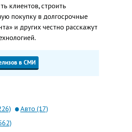
ать клиентов, строить
вую покупку в долгосрочные
та» и других честно расскажут
технологией.
елизов в СМИ
226)
Авто (17)
562)