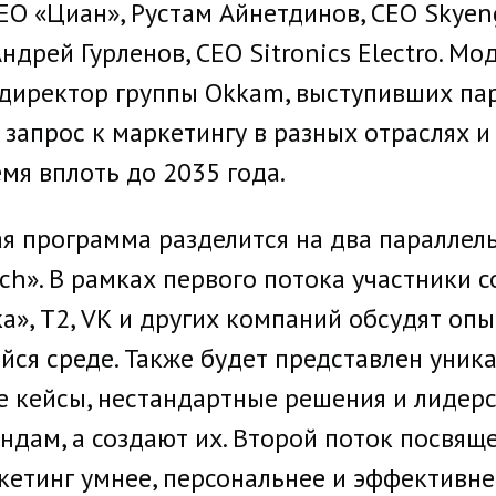
EO «Циан», Рустам Айнетдинов, CEO Skyen
дрей Гурленов, CEO Sitronics Electro. М
директор группы Okkam, выступивших пар
 запрос к маркетингу в разных отраслях 
мя вплоть до 2035 года.
я программа разделится на два параллель
ch». В рамках первого потока участники 
ка», Т2, VK и других компаний обсудят оп
ся среде. Также будет представлен уник
е кейсы, нестандартные решения и лидер
ндам, а создают их. Второй поток посвящ
етинг умнее, персональнее и эффективне