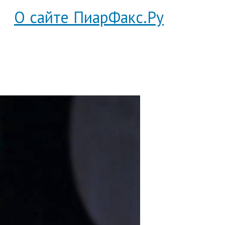
О сайте ПиарФакс.Ру