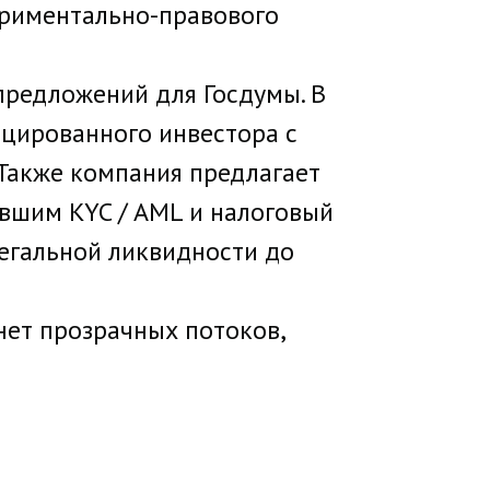
ериментально-правового
 предложений для Госдумы. В
ицированного инвестора с
Также компания предлагает
вшим KYC / AML и налоговый
егальной ликвидности до
нет прозрачных потоков,