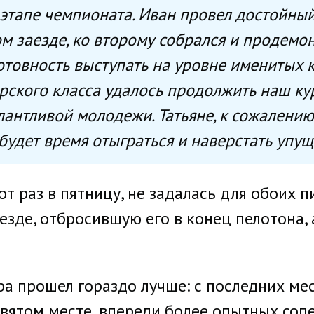
м этапе чемпионата. Иван провел достойный
м заезде, ко второму собрался и продемо
отовность выступать на уровне именитых к
ского класса удалось продолжить наш ку
нтливой молодежи. Татьяне, к сожалению, 
 будет время отыграться и наверстать упущ
от раз в пятницу, не задалась для обоих 
зде, отбросившую его в конец пелотона, а
а прошел гораздо лучше: с последних мес
евятом месте, впереди более опытных соп