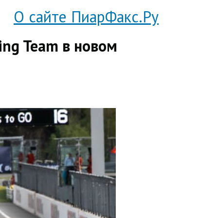
О сайте ПиарФакс.Ру
ing Team в новом