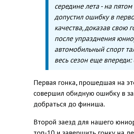
середине лета - на пято
допустил ошибку в перво
качества, доказав свою г
после упразднения юниор
автомобильный спорт тала
весь сезон еще впереди:
Первая гонка, прошедшая на эт
совершил обидную ошибку в зае
добраться до финиша.
Второй заезд для нашего юниор
топ-10 и завершить гонку на д