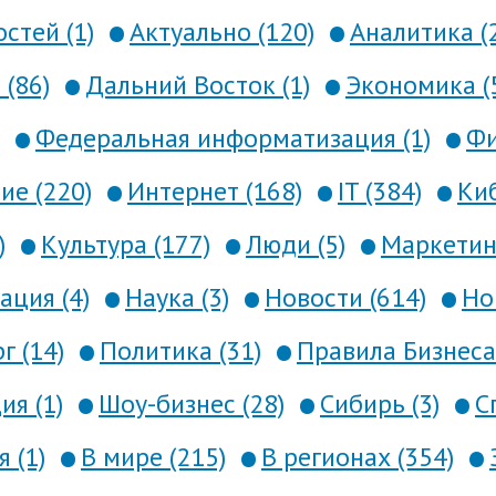
стей (1)
Актуально (120)
Аналитика (
 (86)
Дальний Восток (1)
Экономика (
Федеральная информатизация (1)
Фи
е (220)
Интернет (168)
IT (384)
Киб
)
Культура (177)
Люди (5)
Маркетинг
ция (4)
Наука (3)
Новости (614)
Но
г (14)
Политика (31)
Правила Бизнеса 
я (1)
Шоу-бизнес (28)
Сибирь (3)
С
 (1)
В мире (215)
В регионах (354)