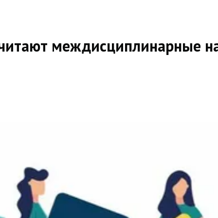
считают междисциплинарные н