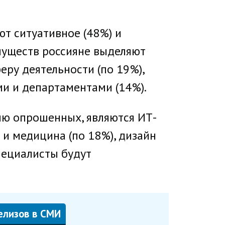
т ситуативное (48%) и
имуществ россияне выделяют
ру деятельности (по 19%),
и и департаментами (14%).
ю опрошенных, являются ИТ-
 и медицина (по 18%), дизайн
специалисты будут
елизов в СМИ