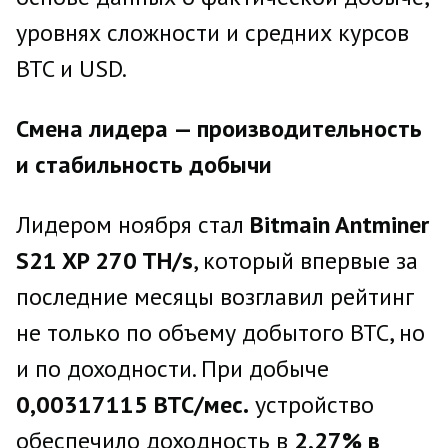
уровнях сложности и средних курсов
BTC и USD.
Смена лидера — производительность
и стабильность добычи
Лидером ноября стал
Bitmain
Antminer
S
21
XP
270
TH
/
s
, который впервые за
последние месяцы возглавил рейтинг
не только по объему добытого BTC, но
и по доходности. При добыче
0,00317115
BTC
/мес.
устройство
обеспечило доходность в
2,27% в