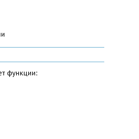
ии
т функции: