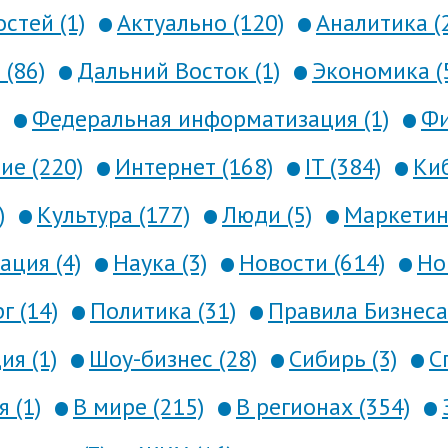
стей (1)
Актуально (120)
Аналитика (
 (86)
Дальний Восток (1)
Экономика (
Федеральная информатизация (1)
Фи
е (220)
Интернет (168)
IT (384)
Киб
)
Культура (177)
Люди (5)
Маркетинг
ция (4)
Наука (3)
Новости (614)
Но
г (14)
Политика (31)
Правила Бизнеса 
я (1)
Шоу-бизнес (28)
Сибирь (3)
С
 (1)
В мире (215)
В регионах (354)