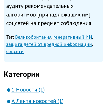
аудиту рекомендательных
алгоритмов [принадлежащих им]
соцсетей на предмет соблюдения
закона об онлайн-безопасности
Тег:
Великобритания
генеративный ИИ
(Online Safety Act), написала в
защита детей от вредной информации
пятницу газета FT со ссылкой на
соцсети
заявление главы отвечающего за
телерадиове...
Категории
1 Новости (1)
А Лента новостей (1)