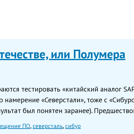
отечестве, или Полумера
раются тестировать «китайский аналог SAP
 намерение «Северстали», тоже с «Сибур
ультат был понятен заранее). Предшествов
ещение ПО
северсталь
сибур