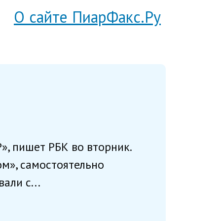
О сайте ПиарФакс.Ру
», пишет РБК во вторник.
ом», самостоятельно
али с...