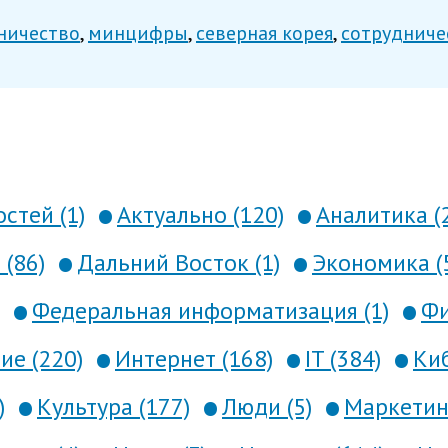
ничество
минцифры
северная корея
сотрудниче
стей (1)
Актуально (120)
Аналитика (
 (86)
Дальний Восток (1)
Экономика (
Федеральная информатизация (1)
Фи
е (220)
Интернет (168)
IT (384)
Киб
)
Культура (177)
Люди (5)
Маркетинг