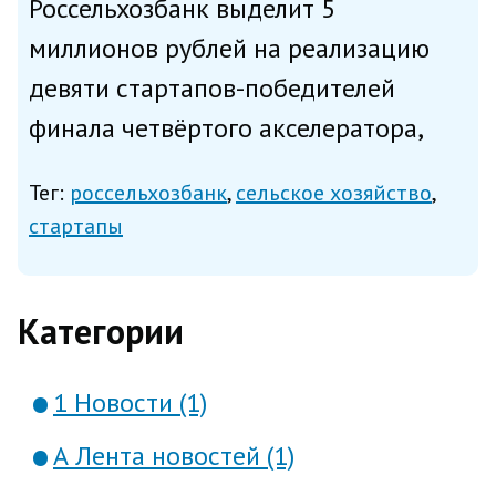
Россельхозбанк выделит 5
миллионов рублей на реализацию
девяти стартапов-победителей
финала четвёртого акселератора,
запущенного совместно с Фондом
Тег:
россельхозбанк
сельское хозяйство
«Сколково», сообщает РСХБ в
стартапы
пятницу. Программа направлена на
поиск технологий для российского
Категории
агропром...
1 Новости (1)
А Лента новостей (1)