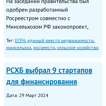
На заседании правительства был
одобрен разработанный
Росреестром совместно с
Минсельхозом РФ законопроект,
который предусматривает
Тег:
ЕГРН
единый реестр недвижимости
возможность внесения в Единый
минсельхоз
росреестр
сельское хозяйство
государственный реестр
недвижимости (ЕГРН) сведений о
РСХБ выбрал 9 стартапов
границах сельскохозяйственных
угоди...
для финансирования
Дата: 29 Март 2024