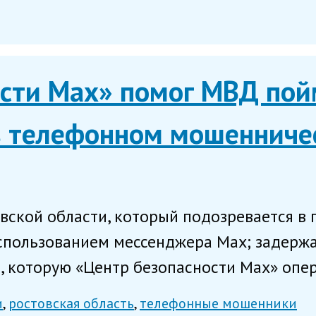
ости Мах» помог МВД пой
в телефонном мошенниче
ской области, который подозревается в 
спользованием мессенджера Мах; задерж
 которую «Центр безопасности Мах» опера
и
ростовская область
телефонные мошенники