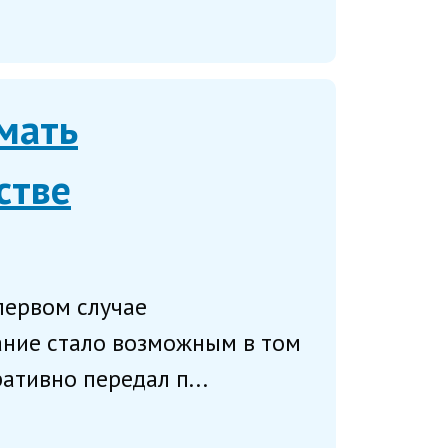
мать
стве
первом случае
ание стало возможным в том
тивно передал п...