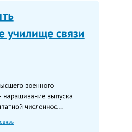
ыть
е училище связи
высшего военного
 – наращивание выпуска
татной численнос...
связь