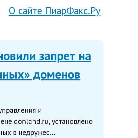
О сайте ПиарФакс.Ру
новили запрет на
нных» доменов
управления и
не donland.ru, установлено
ых в недружес...