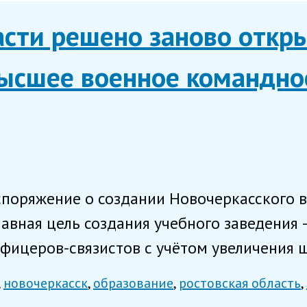
асти решено заново откр
высшее военное командно
споряжение о создании Новочеркасского 
лавная цель создания учебного заведения
ицеров-связистов с учётом увеличения ш
новочеркасск
образование
ростовская область