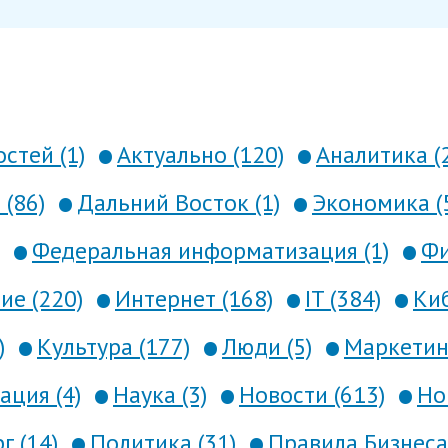
стей (1)
Актуально (120)
Аналитика (
 (86)
Дальний Восток (1)
Экономика (
Федеральная информатизация (1)
Фи
е (220)
Интернет (168)
IT (384)
Киб
)
Культура (177)
Люди (5)
Маркетинг
ция (4)
Наука (3)
Новости (613)
Но
г (14)
Политика (31)
Правила Бизнеса 