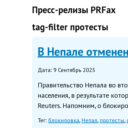
direct
Пресс-релизы PRFax
tag-filter протесты
В Непале отменен
Дата: 9 Сентябрь 2025
Правительство Непала во вто
населения, в результате кото
Reuters. Напомним, о блокир
Тег:
блокировка
Непал
протесты