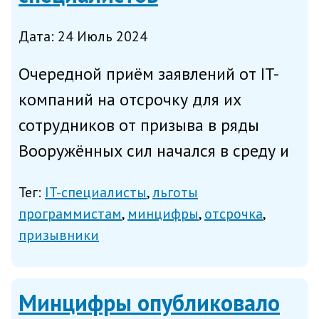
Дата: 24 Июль 2024
Очередной приём заявлений от IT-
компаний на отсрочку для их
сотрудников от призыва в ряды
Вооружённых сил начался в среду и
продлится до 6 августа, напоминает
Тег:
IT-специалисты
льготы
Минцифры. Подать заявление может
программистам
минцифры
отсрочка
либо сам сотрудник, либо его
призывники
работодатель на специальной с...
Минцифры опубликовало