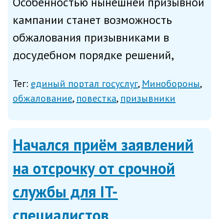
Особенностью нынешней призывной
кампании станет возможность
обжалования призывниками в
досудебном порядке решений,
принятых призывными комиссиями,
Тег:
единый портал госуслуг
Минобороны
подать жалобу в призывную
обжалование
повестка
призывники
комиссию субъекта РФ теперь
можно в электронном виде с
Начался приём заявлений
использованием единого...
на отсрочку от срочной
службы для IT-
специалистов