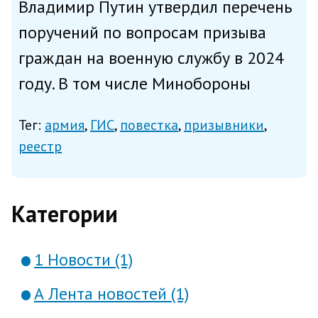
Владимир Путин утвердил перечень
поручений по вопросам призыва
граждан на военную службу в 2024
году. В том числе Минобороны
совместно с Минцифры поручено
Тег:
армия
ГИС
повестка
призывники
организовать работу по
реестр
обеспечению постановки граждан
на воинский учёт (снятия с
Категории
воинского учёт...
1 Новости (1)
А Лента новостей (1)