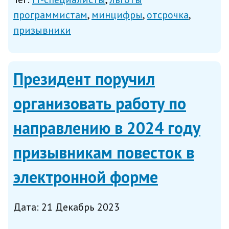
подавали заявления на едином
программистам
минцифры
отсрочка
портале госуслуг. С 1 апреля по 15
призывники
июля призывная комиссия...
Президент поручил
организовать работу по
направлению в 2024 году
призывникам повесток в
электронной форме
Дата: 21 Декабрь 2023