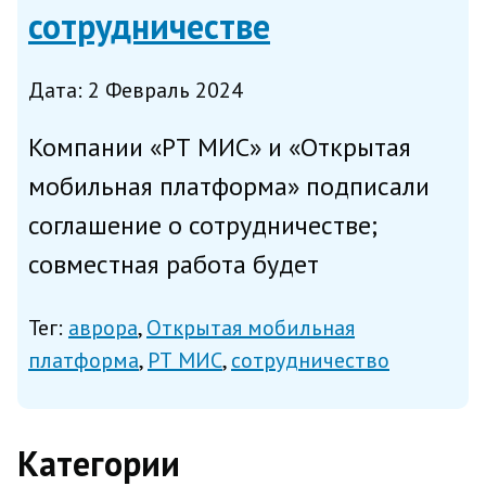
сотрудничестве
Дата: 2 Февраль 2024
Компании «РТ МИС» и «Открытая
мобильная платформа» подписали
соглашение о сотрудничестве;
совместная работа будет
направлена на развитие мобильных
Тег:
аврора
Открытая мобильная
автоматизированных рабочих мест
платформа
РТ МИС
сотрудничество
для медицинских сотрудников на
планшетах с операционной
Категории
системой (ОС) «...