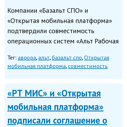
Компании «Базальт СПО» и
«Открытая мобильная платформа»
подтвердили совместимость
операционных систем «Альт Рабочая
станция» 10 и «Альт Сервер» 10 с
Тег:
аврора
альт
базальт спо
Открытая
платформой управления
мобильная платформа
совместимость
корпоративными устройствами и
приложениями «Аврора Центр»
«РТ МИС» и «Открытая
(исполнения «Синглтен...
мобильная платформа»
подписали соглашение о