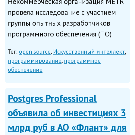
Некоммерческая организация METR
провела исследование с участием
группы опытных разработчиков
программного обеспечения (ПО)
open source и обнаружила, что
Тег:
open source
Искусственный интеллект
использование искусственного
программирование
программное
интеллекта (ИИ) вопреки ожиданиям
обеспечение
и субъективной оценке самих
програ...
Postgres Professional
объявила об инвестициях 3
млрд руб в АО «Флант» для