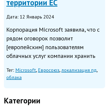
территории ЕС
Дата: 12 Январь 2024
Корпорация Microsoft заявила, что с
рядом оговорок позволит
[европейским] пользователям
облачных услуг компании хранить
все их персональные данные (ПД) в
Тег:
Microsoft
Евросоюз
локализация пд
границах Евросоюза, сообщил в
облака
четверг silicon.co.uk. По информации
издания, Microsoft таким обра...
Категории