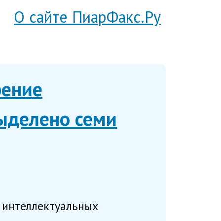
О сайте ПиарФакс.Ру
рение
ыделено семи
 интеллектуальных