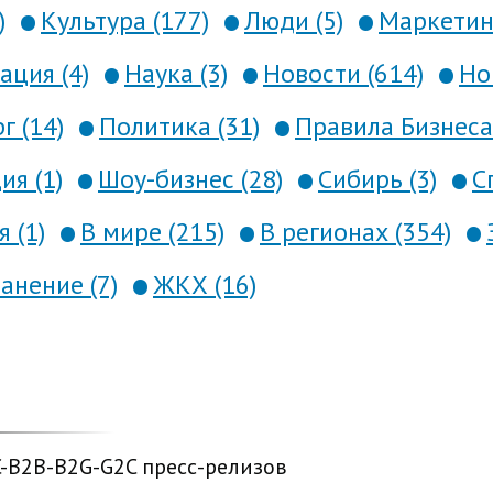
)
Культура (177)
Люди (5)
Маркетинг
ция (4)
Наука (3)
Новости (614)
Но
г (14)
Политика (31)
Правила Бизнеса 
я (1)
Шоу-бизнес (28)
Сибирь (3)
С
 (1)
В мире (215)
В регионах (354)
анение (7)
ЖКХ (16)
C-B2B-B2G-G2C пресс-релизов