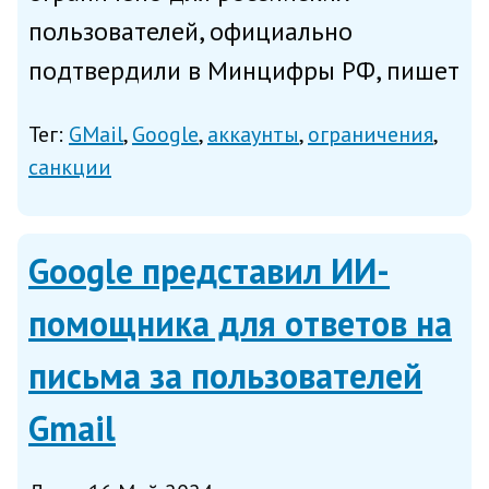
пользователей, официально
подтвердили в Минцифры РФ, пишет
ТАСС. Ведомство рекомендует
Тег:
GMail
Google
аккаунты
ограничения
пользователям сервисов Google в
санкции
России создать резервные копии
своих данных. «Минцифры
Google представил ИИ-
подтверждает, что...
помощника для ответов на
письма за пользователей
Gmail