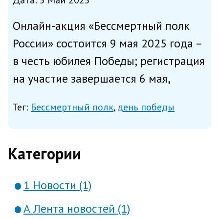
Дата: 5 Май 2025
Онлайн-акция «Бессмертный полк
России» состоится 9 мая 2025 года –
в честь юбилея Победы; регистрация
на участие завершается 6 мая,
напоминает единый портал госуслуг
Тег:
Бессмертный полк
день победы
(ЕПГУ). Для участия необходимо
зарегистрироваться на сайте
«Бессмертного полка Росси...
Категории
1 Новости (1)
А Лента новостей (1)