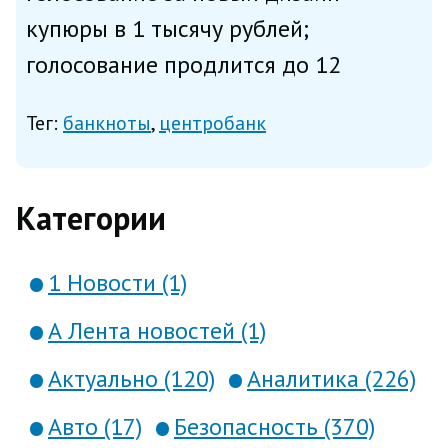
купюры в 1 тысячу рублей;
голосование продлится до 12
декабря. Напомним, банкнота
Тег:
банкноты
центробанк
посвящена Приволжскому
федеральному округу. Основное
изображение лицевой стороны —
Категории
Никольская башня Нижегор...
1 Новости (1)
А Лента новостей (1)
Актуально (120)
Аналитика (226)
Авто (17)
Безопасность (370)