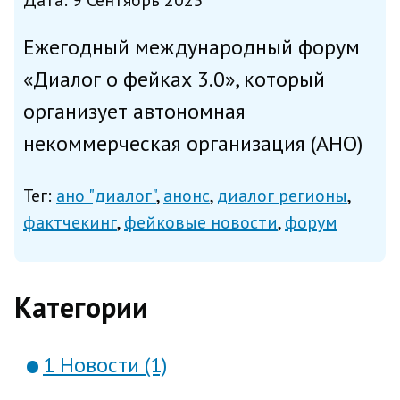
Дата: 9 Сентябрь 2025
Ежегодный международный форум
«Диалог о фейках 3.0», который
организует автономная
некоммерческая организация (АНО)
«Диалог Регионы» для обсуждения
Тег:
ано "диалог"
анонс
диалог регионы
вопросов противодействия
фактчекинг
фейковые новости
форум
недостоверной информации,
планируется провести в конце
Категории
октября 2025 года в Мо...
1 Новости (1)